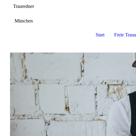
Trauredner
München
Start
Freie Trau